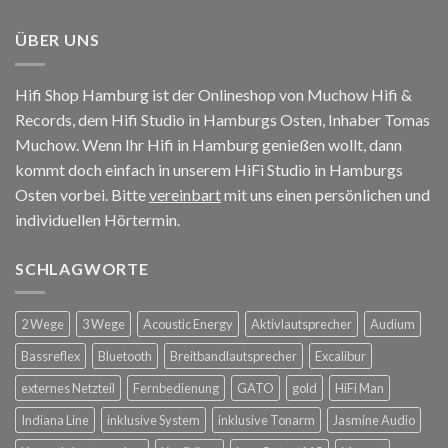
ÜBER UNS
Hifi Shop Hamburg ist der Onlineshop von Muchow Hifi &
Records, dem Hifi Studio in Hamburgs Osten, Inhaber Tomas
Muchow. Wenn Ihr Hifi in Hamburg genießen wollt, dann
kommt doch einfach in unserem HiFi Studio in Hamburgs
Osten vorbei. Bitte
vereinbart
mit uns einen persönlichen und
individuellen Hörtermin.
SCHLAGWORTE
2 Wege
3 Wege
Acoustic Energy
Aktivlautsprecher
Audium
Bassreflex
Bluetooth
Breitbandlautsprecher
Excalibur
externes Netzteil
Fernbedienung
GATO
gold
HiFi Man
Indiana Line
inklusive System
inklusive Tonarm
Jasmine Audio