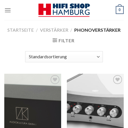
Skip
0
to
content
STARTSEITE
/
VERSTÄRKER
/
PHONOVERSTÄRKER
FILTER
Zur
Zur
Wunschliste
Wunschliste