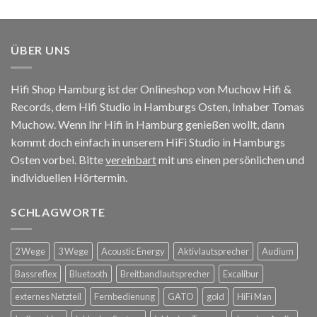
ÜBER UNS
Hifi Shop Hamburg ist der Onlineshop von Muchow Hifi &
Records, dem Hifi Studio in Hamburgs Osten, Inhaber Tomas
Muchow. Wenn Ihr Hifi in Hamburg genießen wollt, dann
kommt doch einfach in unserem HiFi Studio in Hamburgs
Osten vorbei. Bitte
vereinbart
mit uns einen persönlichen und
individuellen Hörtermin.
SCHLAGWORTE
2 Wege
3 Wege
Acoustic Energy
Aktivlautsprecher
Audium
Bassreflex
Bluetooth
Breitbandlautsprecher
Excalibur
externes Netzteil
Fernbedienung
GATO
gold
HiFi Man