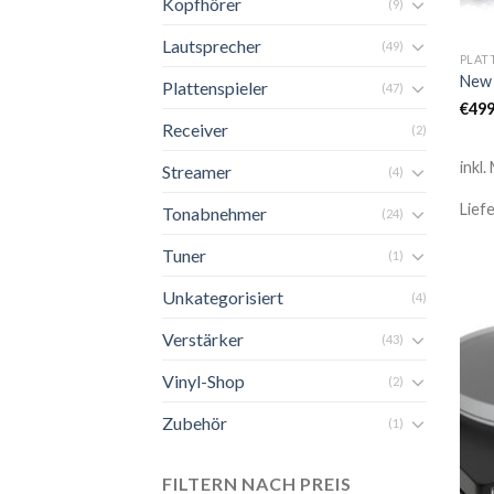
Kopfhörer
(9)
Lautsprecher
(49)
PLAT
New 
Plattenspieler
(47)
€
499
Receiver
(2)
inkl.
Streamer
(4)
Lief
Tonabnehmer
(24)
Tuner
(1)
Unkategorisiert
(4)
Verstärker
(43)
Vinyl-Shop
(2)
Zubehör
(1)
FILTERN NACH PREIS