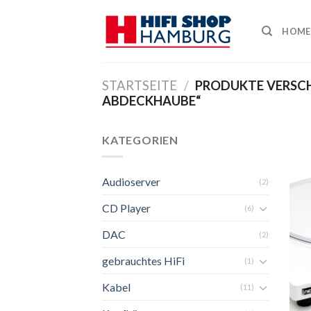
Skip
to
HOME
content
STARTSEITE
/
PRODUKTE VERSC
ABDECKHAUBE“
KATEGORIEN
Audioserver
(2)
CD Player
(6)
DAC
(2)
gebrauchtes HiFi
(1)
Kabel
(11)