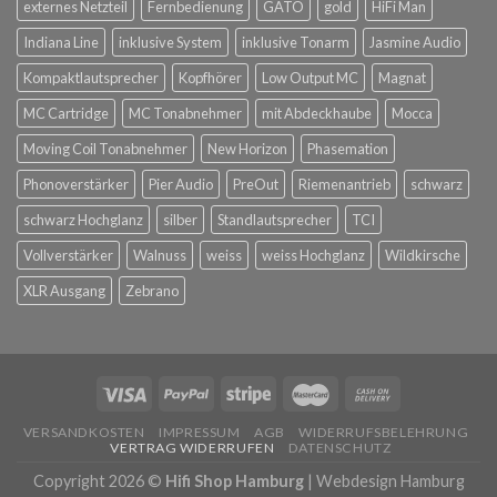
externes Netzteil
Fernbedienung
GATO
gold
HiFi Man
Indiana Line
inklusive System
inklusive Tonarm
Jasmine Audio
Kompaktlautsprecher
Kopfhörer
Low Output MC
Magnat
MC Cartridge
MC Tonabnehmer
mit Abdeckhaube
Mocca
Moving Coil Tonabnehmer
New Horizon
Phasemation
Phonoverstärker
Pier Audio
PreOut
Riemenantrieb
schwarz
schwarz Hochglanz
silber
Standlautsprecher
TCI
Vollverstärker
Walnuss
weiss
weiss Hochglanz
Wildkirsche
XLR Ausgang
Zebrano
VERSANDKOSTEN
IMPRESSUM
AGB
WIDERRUFSBELEHRUNG
VERTRAG WIDERRUFEN
DATENSCHUTZ
Copyright 2026 ©
Hifi Shop Hamburg
|
Webdesign Hamburg