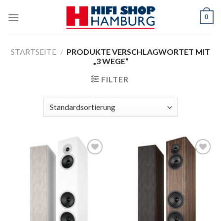
Skip
0
to
content
STARTSEITE
/
PRODUKTE VERSCHLAGWORTET MIT
„3 WEGE“
FILTER
Zur
Zur
Wunschliste
Wunschliste