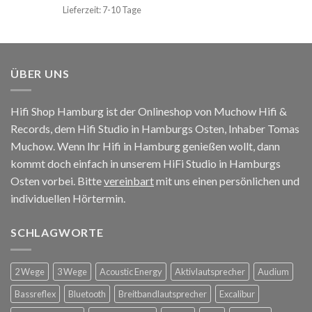
Lieferzeit: 7-10 Tage
ÜBER UNS
Hifi Shop Hamburg ist der Onlineshop von Muchow Hifi &
Records, dem Hifi Studio in Hamburgs Osten, Inhaber Tomas
Muchow. Wenn Ihr Hifi in Hamburg genießen wollt, dann
kommt doch einfach in unserem HiFi Studio in Hamburgs
Osten vorbei. Bitte
vereinbart
mit uns einen persönlichen und
individuellen Hörtermin.
SCHLAGWORTE
2 Wege
3 Wege
Acoustic Energy
Aktivlautsprecher
Audium
Bassreflex
Bluetooth
Breitbandlautsprecher
Excalibur