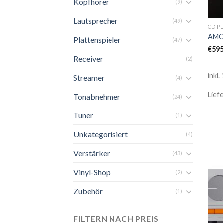
Kopfhörer
(9)
Lautsprecher
(49)
CD P
AMC 
Plattenspieler
(47)
€
595
Receiver
(2)
inkl
Streamer
(4)
Lief
Tonabnehmer
(24)
Tuner
(1)
Unkategorisiert
(4)
Verstärker
(43)
Vinyl-Shop
(2)
Zubehör
(1)
FILTERN NACH PREIS