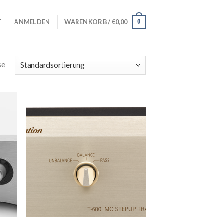
0
T
ANMELDEN
WARENKORB /
€
0,00
se
Zur
iste
Wunschliste