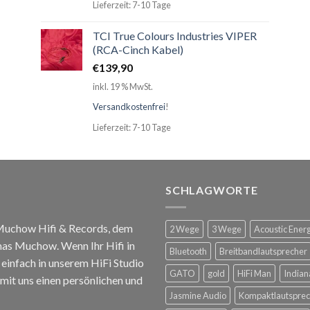
Lieferzeit: 7-10 Tage
TCI True Colours Industries VIPER
(RCA-Cinch Kabel)
€
139,90
inkl. 19 % MwSt.
Versandkostenfrei
!
Lieferzeit: 7-10 Tage
SCHLAGWORTE
 Muchow Hifi & Records, dem
2 Wege
3 Wege
Acoustic Ener
mas Muchow. Wenn Ihr Hifi in
Bluetooth
Breitbandlautsprecher
infach in unserem HiFi Studio
GATO
gold
HiFi Man
Indian
mit uns einen persönlichen und
Jasmine Audio
Kompaktlautsprec