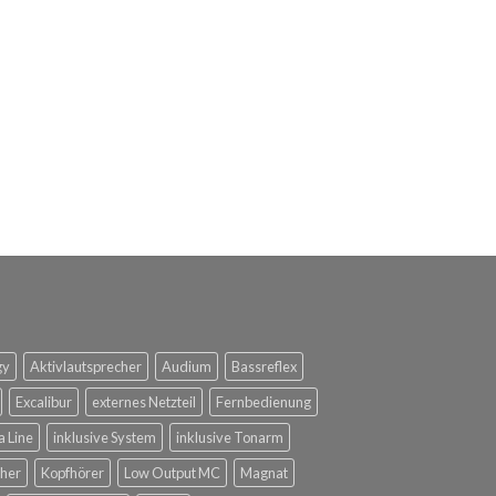
gy
Aktivlautsprecher
Audium
Bassreflex
Excalibur
externes Netzteil
Fernbedienung
a Line
inklusive System
inklusive Tonarm
her
Kopfhörer
Low Output MC
Magnat