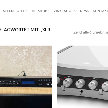
SPECIAL OFFER
HIFI-SHOP
VINYL-SHOP
NEWS
KONTAK
HLAGWORTET MIT „XLR
Zeigt alle 6 Ergebnis
Zur
Zur
Wunschliste
Wunschl