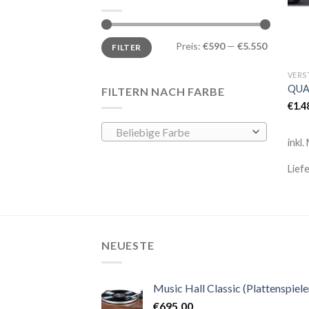
Preis:
€590
—
€5.550
FILTER
VERS
QUAD
FILTERN NACH FARBE
€
1.4
Beliebige Farbe
inkl.
Lief
NEUESTE
Music Hall Classic (Plattenspiele
€
695,00