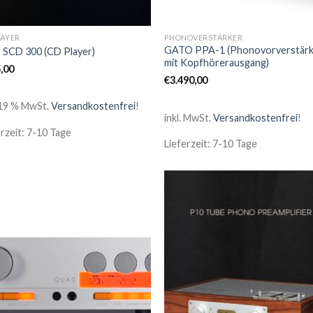
LAYER
PHONOVERSTÄRKER
GATO PPA-1 (Phonovorverstär
SCD 300 (CD Player)
mit Kopfhörerausgang)
,00
€
3.490,00
. 19 % MwSt.
Versandkostenfrei
!
inkl. MwSt.
Versandkostenfrei
!
erzeit: 7-10 Tage
Lieferzeit: 7-10 Tage
Zur
Zur
Wunschliste
Wunschl