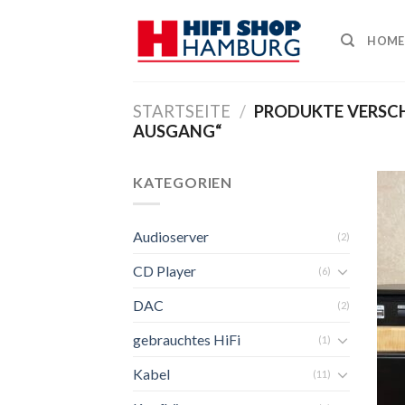
Skip
to
HOME
content
STARTSEITE
/
PRODUKTE VERSC
AUSGANG“
KATEGORIEN
Audioserver
(2)
CD Player
(6)
DAC
(2)
gebrauchtes HiFi
(1)
Kabel
(11)