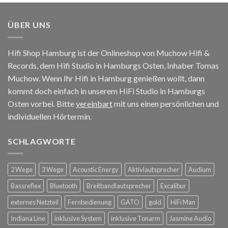
ÜBER UNS
Hifi Shop Hamburg ist der Onlineshop von Muchow Hifi &
Records, dem Hifi Studio in Hamburgs Osten, Inhaber Tomas
Muchow. Wenn Ihr Hifi in Hamburg genießen wollt, dann
kommt doch einfach in unserem HiFi Studio in Hamburgs
Osten vorbei. Bitte
vereinbart
mit uns einen persönlichen und
individuellen Hörtermin.
SCHLAGWORTE
2 Wege
3 Wege
Acoustic Energy
Aktivlautsprecher
Audium
Bassreflex
Bluetooth
Breitbandlautsprecher
Excalibur
externes Netzteil
Fernbedienung
GATO
gold
HiFi Man
Indiana Line
inklusive System
inklusive Tonarm
Jasmine Audio