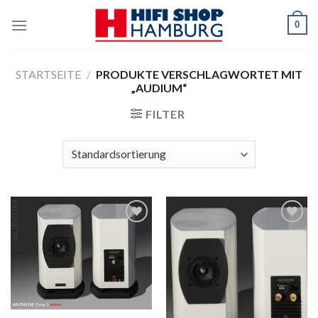
Skip
0
to
content
STARTSEITE
/
PRODUKTE VERSCHLAGWORTET MIT
„AUDIUM“
FILTER
Zur
Zur
Wunschliste
Wunschliste