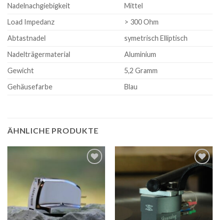
Nadelnachgiebigkeit
Mittel
Load Impedanz
> 300 Ohm
Abtastnadel
symetrisch Elliptisch
Nadelträgermaterial
Aluminium
Gewicht
5,2 Gramm
Gehäusefarbe
Blau
ÄHNLICHE PRODUKTE
Zur
Zur
Wunschliste
Wunschliste