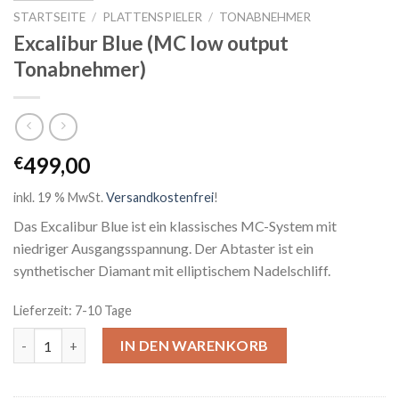
STARTSEITE
/
PLATTENSPIELER
/
TONABNEHMER
Excalibur Blue (MC low output
Tonabnehmer)
499,00
€
inkl. 19 % MwSt.
Versandkostenfrei
!
Das Excalibur Blue ist ein klassisches MC-System mit
niedriger Ausgangsspannung. Der Abtaster ist ein
synthetischer Diamant mit elliptischem Nadelschliff.
Lieferzeit: 7-10 Tage
Excalibur Blue (MC low output Tonabnehmer) Menge
IN DEN WARENKORB