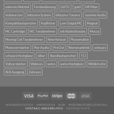
externes Netzteil
Fernbedienung
GATO
gold
HiFi Man
Indiana Line
inklusive System
inklusive Tonarm
Jasmine Audio
Kompaktlautsprecher
Kopfhörer
Low Output MC
Magnat
MC Cartridge
MC Tonabnehmer
mit Abdeckhaube
Mocca
Moving Coil Tonabnehmer
New Horizon
Phasemation
Phonoverstärker
Pier Audio
PreOut
Riemenantrieb
schwarz
schwarz Hochglanz
silber
Standlautsprecher
TCI
Vollverstärker
Walnuss
weiss
weiss Hochglanz
Wildkirsche
XLR Ausgang
Zebrano
VERSANDKOSTEN
IMPRESSUM
AGB
WIDERRUFSBELEHRUNG
VERTRAG WIDERRUFEN
DATENSCHUTZ