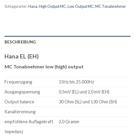
Schlagwörter:
Hana
,
High Output MC
,
Low Output MC
,
MC Tonabnehmer
BESCHREIBUNG
Hana EL (EH)
MC Tonabnehmer low (high) output
Frequenzgang
15Hz bis 25.000Hz
Ausgangspannung
0,5mV (EL) und 2,0 mV (EH)
Output balance
30 Ohm (SL) und 130 Ohm (SH)
Kanalterennung
empfohlene Auflagekraft
2,0 Gramm
Impedanz