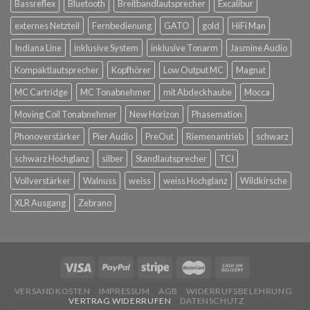
Bassreflex
Bluetooth
Breitbandlautsprecher
Excalibur
externes Netzteil
Fernbedienung
GATO
gold
HiFi Man
Indiana Line
inklusive System
inklusive Tonarm
Jasmine Audio
Kompaktlautsprecher
Kopfhörer
Low Output MC
Magnat
MC Cartridge
MC Tonabnehmer
mit Abdeckhaube
Mocca
Moving Coil Tonabnehmer
New Horizon
Phasemation
Phonoverstärker
Pier Audio
PreOut
Riemenantrieb
schwarz
schwarz Hochglanz
silber
Standlautsprecher
TCI
Vollverstärker
Walnuss
weiss
weiss Hochglanz
Wildkirsche
XLR Ausgang
Zebrano
VERSANDKOSTEN
IMPRESSUM
AGB
WIDERRUFSBELEHRUNG
VERTRAG WIDERRUFEN
DATENSCHUTZ