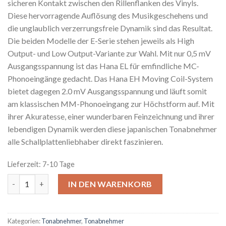
sicheren Kontakt zwischen den Rillenflanken des Vinyls.
Diese hervorragende Auflösung des Musikgeschehens und
die unglaublich verzerrungsfreie Dynamik sind das Resultat.
Die beiden Modelle der E-Serie stehen jeweils als High
Output- und Low Output-Variante zur Wahl. Mit nur 0,5 mV
Ausgangsspannung ist das Hana EL für emfindliche MC-
Phonoeingänge gedacht. Das Hana EH Moving Coil-System
bietet dagegen 2.0 mV Ausgangsspannung und läuft somit
am klassischen MM-Phonoeingang zur Höchstform auf. Mit
ihrer Akuratesse, einer wunderbaren Feinzeichnung und ihrer
lebendigen Dynamik werden diese japanischen Tonabnehmer
alle Schallplattenliebhaber direkt faszinieren.
Lieferzeit: 7-10 Tage
Hana EL (EH) MC low output (MC high output) Menge
IN DEN WARENKORB
Kategorien:
Tonabnehmer
,
Tonabnehmer