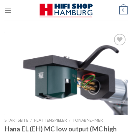
Skip
0
to
content
Zur
Wunschliste
STARTSEITE
/
PLATTENSPIELER
/
TONABNEHMER
Hana EL (EH) MC low output (MC high