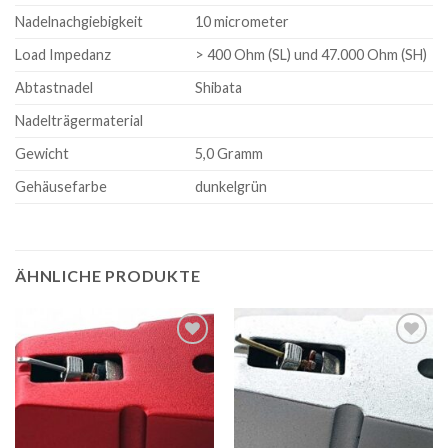
Nadelnachgiebigkeit
10 micrometer
Load Impedanz
> 400 Ohm (SL) und 47.000 Ohm (SH)
Abtastnadel
Shibata
Nadelträgermaterial
Gewicht
5,0 Gramm
Gehäusefarbe
dunkelgrün
ÄHNLICHE PRODUKTE
Zur
Zur
Wunschliste
Wunschliste