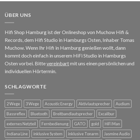
ÜBER UNS
Hifi Shop Hamburg ist der Onlineshop von Muchow Hifi &
Records, dem Hifi Studio in Hamburgs Osten, Inhaber Tomas
Muchow. Wenn Ihr Hifi in Hamburg genießen wollt, dann
kommt doch einfach in unserem HiFi Studio in Hamburgs
Osten vorbei. Bitte
vereinbart
mit uns einen persönlichen und
individuellen Hörtermin.
SCHLAGWORTE
2 Wege
3 Wege
Acoustic Energy
Aktivlautsprecher
Audium
Bassreflex
Bluetooth
Breitbandlautsprecher
Excalibur
externes Netzteil
Fernbedienung
GATO
gold
HiFi Man
Indiana Line
inklusive System
inklusive Tonarm
Jasmine Audio