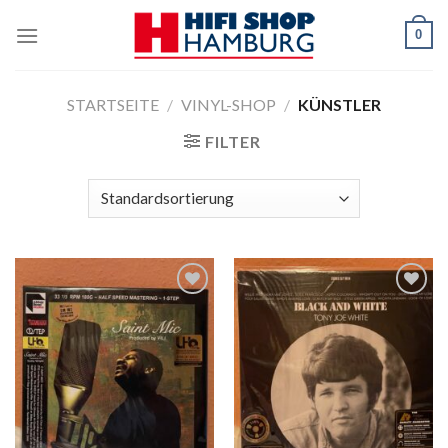
Skip
0
to
content
STARTSEITE
/
VINYL-SHOP
/
KÜNSTLER
FILTER
Zur
Zur
Wunschliste
Wunschliste