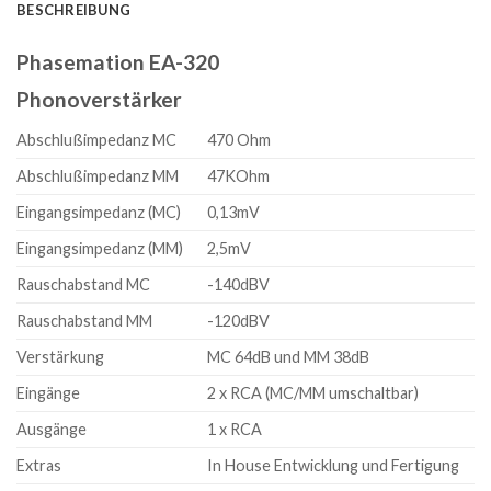
BESCHREIBUNG
Phasemation EA-320
Phonoverstärker
Abschlußimpedanz MC
470 Ohm
Abschlußimpedanz MM
47KOhm
Eingangsimpedanz (MC)
0,13mV
Eingangsimpedanz (MM)
2,5mV
Rauschabstand MC
-140dBV
Rauschabstand MM
-120dBV
Verstärkung
MC 64dB und MM 38dB
Eingänge
2 x RCA (MC/MM umschaltbar)
Ausgänge
1 x RCA
Extras
In House Entwicklung und Fertigung