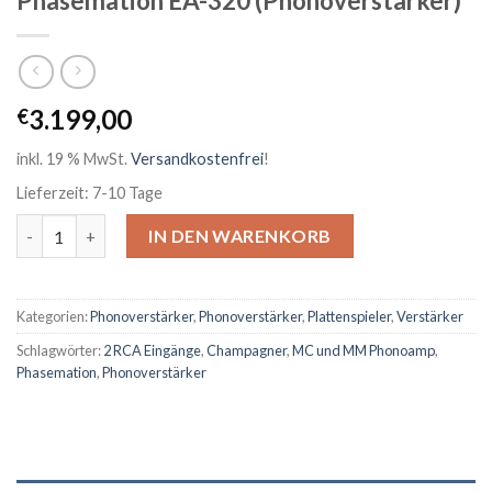
Phasemation EA-320 (Phonoverstärker)
3.199,00
€
inkl. 19 % MwSt.
Versandkostenfrei
!
Lieferzeit: 7-10 Tage
Phasemation EA-320 (Phonoverstärker) Menge
IN DEN WARENKORB
Kategorien:
Phonoverstärker
,
Phonoverstärker
,
Plattenspieler
,
Verstärker
Schlagwörter:
2 RCA Eingänge
,
Champagner
,
MC und MM Phonoamp
,
Phasemation
,
Phonoverstärker