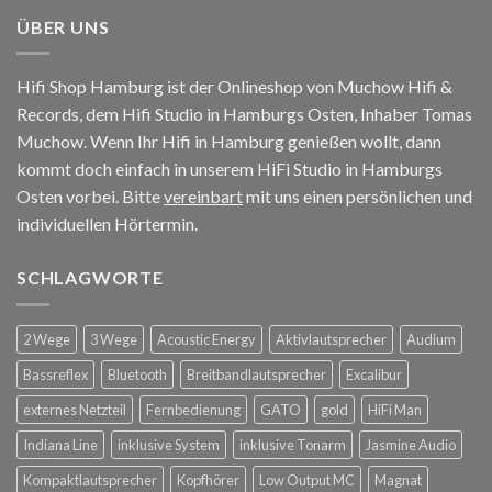
ÜBER UNS
Hifi Shop Hamburg ist der Onlineshop von Muchow Hifi &
Records, dem Hifi Studio in Hamburgs Osten, Inhaber Tomas
Muchow. Wenn Ihr Hifi in Hamburg genießen wollt, dann
kommt doch einfach in unserem HiFi Studio in Hamburgs
Osten vorbei. Bitte
vereinbart
mit uns einen persönlichen und
individuellen Hörtermin.
SCHLAGWORTE
2 Wege
3 Wege
Acoustic Energy
Aktivlautsprecher
Audium
Bassreflex
Bluetooth
Breitbandlautsprecher
Excalibur
externes Netzteil
Fernbedienung
GATO
gold
HiFi Man
Indiana Line
inklusive System
inklusive Tonarm
Jasmine Audio
Kompaktlautsprecher
Kopfhörer
Low Output MC
Magnat