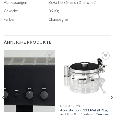
Abmessungen
BxHxT (286mm x 93mm x 252mm)
Gewicht
3,9 Kg
Farben
Champagner
ÄHNLICHE PRODUKTE
Zur
Zur
Wunschliste
Wunschliste
MASSELAUFWERK
Acoustic Solid 111 Metall Plug
and Play (Laufwerk mit Tonarm