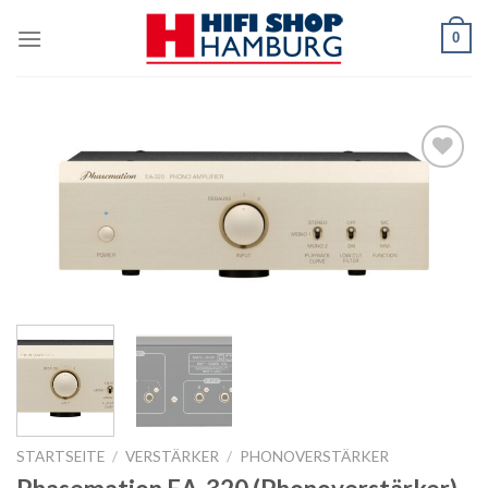
Skip
0
to
content
Zur
Wunschliste
STARTSEITE
/
VERSTÄRKER
/
PHONOVERSTÄRKER