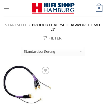
Skip
0
to
content
STARTSEITE
/
PRODUKTE VERSCHLAGWORTET MIT
„1“
FILTER
Zur
Wunschliste