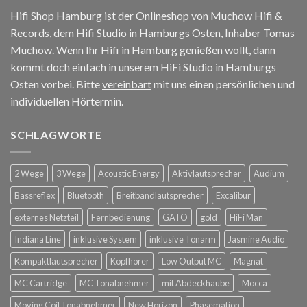
Hifi Shop Hamburg ist der Onlineshop von Muchow Hifi &
Records, dem Hifi Studio in Hamburgs Osten, Inhaber Tomas
Muchow. Wenn Ihr Hifi in Hamburg genießen wollt, dann
kommt doch einfach in unserem HiFi Studio in Hamburgs
Osten vorbei. Bitte
vereinbart
mit uns einen persönlichen und
individuellen Hörtermin.
SCHLAGWORTE
2 Wege
3 Wege
Acoustic Energy
Aktivlautsprecher
Audium
Bassreflex
Bluetooth
Breitbandlautsprecher
Excalibur
externes Netzteil
Fernbedienung
GATO
gold
HiFi Man
Indiana Line
inklusive System
inklusive Tonarm
Jasmine Audio
Kompaktlautsprecher
Kopfhörer
Low Output MC
Magnat
MC Cartridge
MC Tonabnehmer
mit Abdeckhaube
Mocca
Moving Coil Tonabnehmer
New Horizon
Phasemation