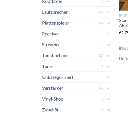
Kopfhörer
(9)
Lautsprecher
(49)
B-WA
Stan
Plattenspieler
(47)
AE 3
€
1.7
Receiver
(2)
Streamer
(4)
inkl
Tonabnehmer
(24)
Lief
Tuner
(1)
Unkategorisiert
(4)
Verstärker
(43)
Vinyl-Shop
(2)
Zubehör
(1)