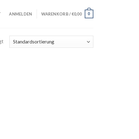
0
T
ANMELDEN
WARENKORB /
€
0,00
gt