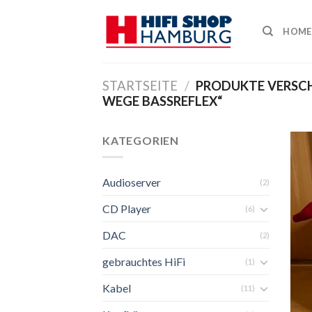
Skip
to
HOME
content
STARTSEITE
/
PRODUKTE VERSC
WEGE BASSREFLEX“
KATEGORIEN
Audioserver
(2)
CD Player
(6)
DAC
(2)
gebrauchtes HiFi
(1)
Kabel
(11)