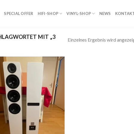
SPECIAL OFFER
HIFI-SHOP
VINYL-SHOP
NEWS
KONTAK
HLAGWORTET MIT „3
Einzelnes Ergebnis wird angezei
Zur
Wunschliste