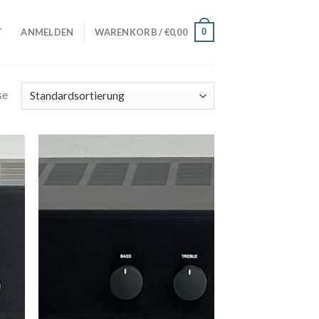
0
T
ANMELDEN
WARENKORB /
€
0,00
se
Zur
iste
Wunschliste