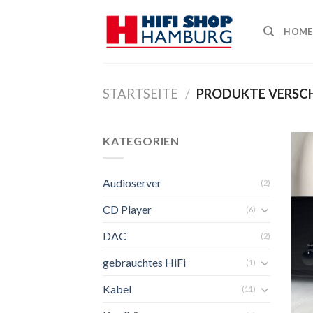
Skip
to
HOME
content
STARTSEITE
/
PRODUKTE VERSC
KATEGORIEN
Audioserver
(2)
CD Player
(6)
DAC
(2)
gebrauchtes HiFi
(1)
Kabel
(11)