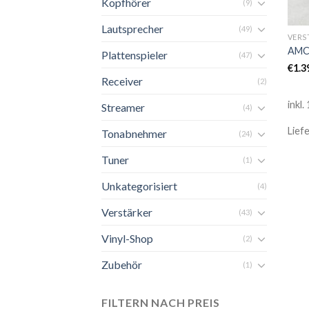
Kopfhörer
(9)
Lautsprecher
(49)
VERS
AMC 
Plattenspieler
(47)
€
1.3
Receiver
(2)
inkl
Streamer
(4)
Lief
Tonabnehmer
(24)
Tuner
(1)
Unkategorisiert
(4)
Verstärker
(43)
Vinyl-Shop
(2)
Zubehör
(1)
FILTERN NACH PREIS