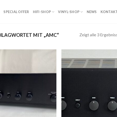
SPECIAL OFFER
HIFI-SHOP
VINYL-SHOP
NEWS
KONTAK
Zeigt alle 3 Ergebnis
HLAGWORTET MIT „AMC“
Zur
Zur
Wunschliste
Wunschl