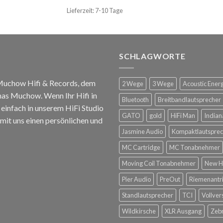
Lieferzeit: 7-10 Tage
SCHLAGWORTE
 Muchow Hifi & Records, dem
2 Wege
3 Wege
Acoustic Ener
mas Muchow. Wenn Ihr Hifi in
Bluetooth
Breitbandlautsprecher
infach in unserem HiFi Studio
GATO
gold
HiFi Man
Indian
mit uns einen persönlichen und
Jasmine Audio
Kompaktlautsprec
MC Cartridge
MC Tonabnehmer
Moving Coil Tonabnehmer
New H
Pier Audio
PreOut
Riemenantr
Standlautsprecher
TCI
Vollver
Wildkirsche
XLR Ausgang
Zeb