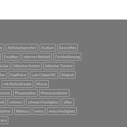
gy
Aktivlautsprecher
Audium
Bassreflex
Excalibur
externes Netzteil
Fernbedienung
a Line
inklusive System
inklusive Tonarm
her
Kopfhörer
Low Output MC
Magnat
mit Abdeckhaube
Mocca
orizon
Phasemation
Phonoverstärker
ieb
schwarz
schwarz Hochglanz
silber
stärker
Walnuss
weiss
weiss Hochglanz
rano