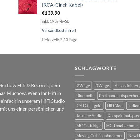
(RCA-Cinch Kabel)
€
139,90
inkl. 19 % MwSt.
Versandkostenfrei
!
Lieferzeit: 7-10 Tage
SCHLAGWORTE
 Muchow Hifi & Records, dem
2 Wege
3 Wege
Acoustic Ener
mas Muchow. Wenn Ihr Hifi in
Bluetooth
Breitbandlautsprecher
infach in unserem HiFi Studio
GATO
gold
HiFi Man
Indian
mit uns einen persönlichen und
Jasmine Audio
Kompaktlautsprec
MC Cartridge
MC Tonabnehmer
Moving Coil Tonabnehmer
New H