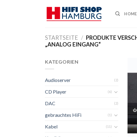
Skip
to
HOME
content
STARTSEITE
/
PRODUKTE VERSC
„ANALOG EINGANG“
KATEGORIEN
Audioserver
(2)
CD Player
(6)
DAC
(2)
gebrauchtes HiFi
(1)
Kabel
(11)