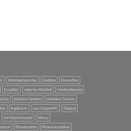
gy
Aktivlautsprecher
Audium
Bassreflex
Excalibur
externes Netzteil
Fernbedienung
a Line
inklusive System
inklusive Tonarm
her
Kopfhörer
Low Output MC
Magnat
mit Abdeckhaube
Mocca
orizon
Phasemation
Phonoverstärker