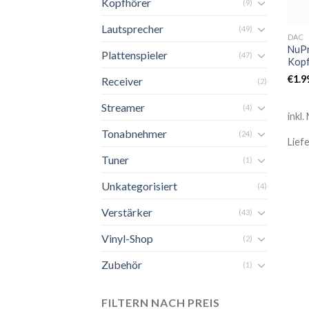
Kopfhörer
(9)
Lautsprecher
(49)
DAC
NuPr
Plattenspieler
(47)
Kopf
€
1.9
Receiver
(2)
Streamer
(4)
inkl.
Tonabnehmer
(24)
Lief
Tuner
(1)
Unkategorisiert
(4)
Verstärker
(43)
Vinyl-Shop
(2)
Zubehör
(1)
FILTERN NACH PREIS