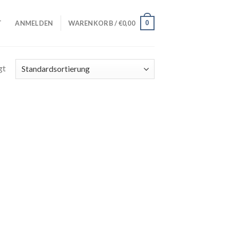
0
T
ANMELDEN
WARENKORB /
€
0,00
gt