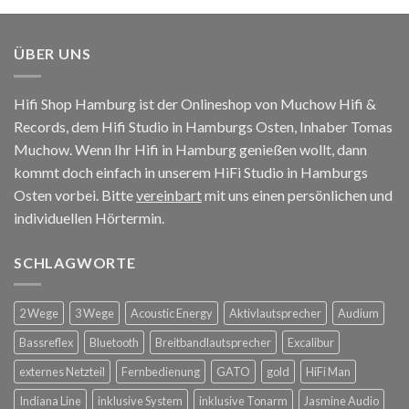
ÜBER UNS
Hifi Shop Hamburg ist der Onlineshop von Muchow Hifi &
Records, dem Hifi Studio in Hamburgs Osten, Inhaber Tomas
Muchow. Wenn Ihr Hifi in Hamburg genießen wollt, dann
kommt doch einfach in unserem HiFi Studio in Hamburgs
Osten vorbei. Bitte
vereinbart
mit uns einen persönlichen und
individuellen Hörtermin.
SCHLAGWORTE
2 Wege
3 Wege
Acoustic Energy
Aktivlautsprecher
Audium
Bassreflex
Bluetooth
Breitbandlautsprecher
Excalibur
externes Netzteil
Fernbedienung
GATO
gold
HiFi Man
Indiana Line
inklusive System
inklusive Tonarm
Jasmine Audio