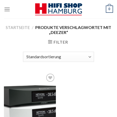
Skip
0
to
content
STARTSEITE
/
PRODUKTE VERSCHLAGWORTET MIT
„DEEZER“
FILTER
Zur
Wunschliste