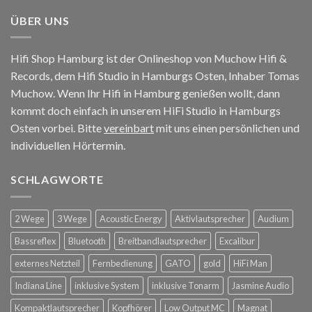
ÜBER UNS
Hifi Shop Hamburg ist der Onlineshop von Muchow Hifi &
Records, dem Hifi Studio in Hamburgs Osten, Inhaber Tomas
Muchow. Wenn Ihr Hifi in Hamburg genießen wollt, dann
kommt doch einfach in unserem HiFi Studio in Hamburgs
Osten vorbei. Bitte
vereinbart
mit uns einen persönlichen und
individuellen Hörtermin.
SCHLAGWORTE
2 Wege
3 Wege
Acoustic Energy
Aktivlautsprecher
Audium
Bassreflex
Bluetooth
Breitbandlautsprecher
Excalibur
externes Netzteil
Fernbedienung
GATO
gold
HiFi Man
Indiana Line
inklusive System
inklusive Tonarm
Jasmine Audio
Kompaktlautsprecher
Kopfhörer
Low Output MC
Magnat