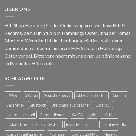
ÜBER UNS
Hifi Shop Hamburg ist der Onlineshop von Muchow Hifi &
Records, dem Hifi Studio in Hamburgs Osten, Inhaber Tomas
Muchow. Wenn Ihr Hifi in Hamburg genießen wollt, dann
kommt doch einfach in unserem HiFi Studio in Hamburgs
Osten vorbei. Bitte
vereinbart
mit uns einen persönlichen und
individuellen Hörtermin.
SCHLAGWORTE
2 Wege
3 Wege
Acoustic Energy
Aktivlautsprecher
Audium
Bassreflex
Bluetooth
Breitbandlautsprecher
Excalibur
externes Netzteil
Fernbedienung
GATO
gold
HiFi Man
Indiana Line
inklusive System
inklusive Tonarm
Jasmine Audio
Kompaktlautsprecher
Kopfhörer
Low Output MC
Magnat