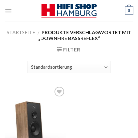
Skip
0
to
content
STARTSEITE
/
PRODUKTE VERSCHLAGWORTET MIT
„DOWNFIRE BASSREFLEX“
FILTER
Zur
Wunschliste