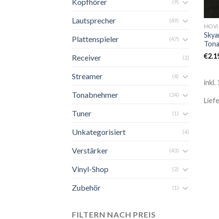
Kopfhörer
(9)
Lautsprecher
(49)
MOVI
Skya
Plattenspieler
(47)
Tona
€
2.1
Receiver
(2)
Streamer
(4)
inkl
Tonabnehmer
(24)
Lief
Tuner
(1)
Unkategorisiert
(4)
Verstärker
(43)
Vinyl-Shop
(2)
Zubehör
(1)
FILTERN NACH PREIS