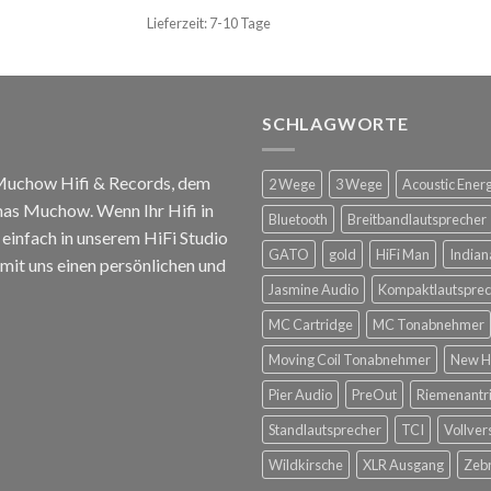
Lieferzeit: 7-10 Tage
SCHLAGWORTE
 Muchow Hifi & Records, dem
2 Wege
3 Wege
Acoustic Ener
mas Muchow. Wenn Ihr Hifi in
Bluetooth
Breitbandlautsprecher
infach in unserem HiFi Studio
GATO
gold
HiFi Man
Indian
mit uns einen persönlichen und
Jasmine Audio
Kompaktlautsprec
MC Cartridge
MC Tonabnehmer
Moving Coil Tonabnehmer
New H
Pier Audio
PreOut
Riemenantr
Standlautsprecher
TCI
Vollver
Wildkirsche
XLR Ausgang
Zeb