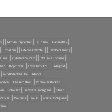
gy
Aktivlautsprecher
Audium
Bassreflex
Excalibur
externes Netzteil
Fernbedienung
a Line
inklusive System
inklusive Tonarm
her
Kopfhörer
Low Output MC
Magnat
mit Abdeckhaube
Mocca
orizon
Phasemation
Phonoverstärker
ieb
schwarz
schwarz Hochglanz
silber
stärker
Walnuss
weiss
weiss Hochglanz
rano