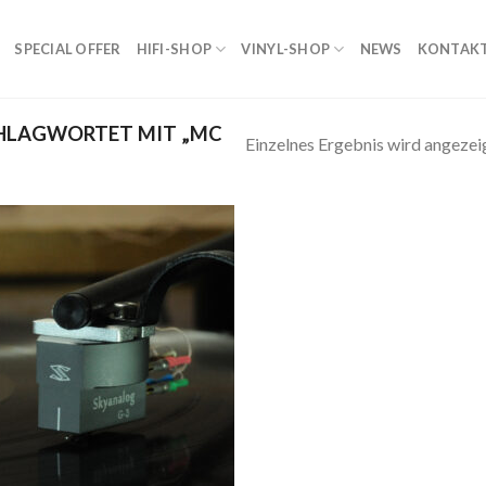
SPECIAL OFFER
HIFI-SHOP
VINYL-SHOP
NEWS
KONTAK
HLAGWORTET MIT „MC
Einzelnes Ergebnis wird angezei
Zur
Wunschliste