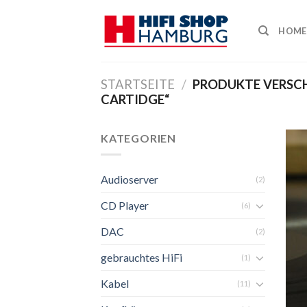
Skip
to
HOME
content
STARTSEITE
/
PRODUKTE VERSC
CARTIDGE“
KATEGORIEN
Audioserver
(2)
CD Player
(6)
DAC
(2)
gebrauchtes HiFi
(1)
Kabel
(11)