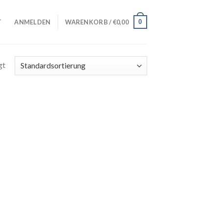
0
T
ANMELDEN
WARENKORB /
€
0,00
gt