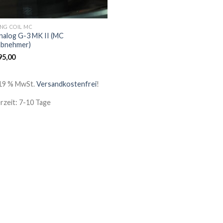
NG COIL MC
nalog G-3 MK II (MC
bnehmer)
95,00
. 19 % MwSt.
Versandkostenfrei
!
erzeit: 7-10 Tage