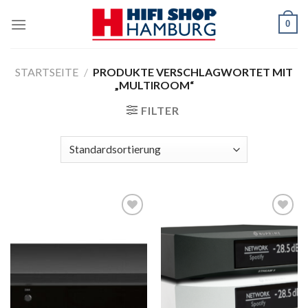
Skip
0
to
content
STARTSEITE
/
PRODUKTE VERSCHLAGWORTET MIT
„MULTIROOM“
FILTER
Zur
Zur
Wunschliste
Wunschliste