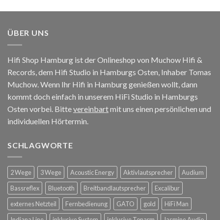
ÜBER UNS
Hifi Shop Hamburg ist der Onlineshop von Muchow Hifi &
Records, dem Hifi Studio in Hamburgs Osten, Inhaber Tomas
Muchow. Wenn Ihr Hifi in Hamburg genießen wollt, dann
kommt doch einfach in unserem HiFi Studio in Hamburgs
Osten vorbei. Bitte
vereinbart
mit uns einen persönlichen und
individuellen Hörtermin.
SCHLAGWORTE
2 Wege
3 Wege
Acoustic Energy
Aktivlautsprecher
Audium
Bassreflex
Bluetooth
Breitbandlautsprecher
Excalibur
externes Netzteil
Fernbedienung
GATO
gold
HiFi Man
Indiana Line
inklusive System
inklusive Tonarm
Jasmine Audio