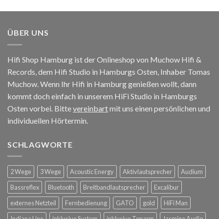
ÜBER UNS
Hifi Shop Hamburg ist der Onlineshop von Muchow Hifi &
Records, dem Hifi Studio in Hamburgs Osten, Inhaber Tomas
Muchow. Wenn Ihr Hifi in Hamburg genießen wollt, dann
kommt doch einfach in unserem HiFi Studio in Hamburgs
Osten vorbei. Bitte
vereinbart
mit uns einen persönlichen und
individuellen Hörtermin.
SCHLAGWORTE
2 Wege
3 Wege
Acoustic Energy
Aktivlautsprecher
Audium
Bassreflex
Bluetooth
Breitbandlautsprecher
Excalibur
externes Netzteil
Fernbedienung
GATO
gold
HiFi Man
Indiana Line
inklusive System
inklusive Tonarm
Jasmine Audio