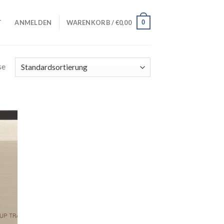
0
T
ANMELDEN
WARENKORB /
€
0,00
se
iste