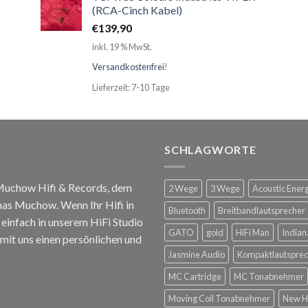
(RCA-Cinch Kabel)
€
139,90
inkl. 19 % MwSt.
Versandkostenfrei
!
Lieferzeit: 7-10 Tage
SCHLAGWORTE
 Muchow Hifi & Records, dem
2 Wege
3 Wege
Acoustic Ener
mas Muchow. Wenn Ihr Hifi in
Bluetooth
Breitbandlautsprecher
infach in unserem HiFi Studio
GATO
gold
HiFi Man
Indian
mit uns einen persönlichen und
Jasmine Audio
Kompaktlautsprec
MC Cartridge
MC Tonabnehmer
Moving Coil Tonabnehmer
New H