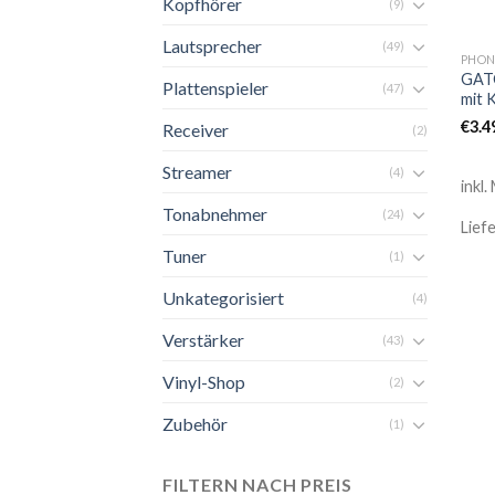
Kopfhörer
(9)
Lautsprecher
(49)
PHON
GATO
Plattenspieler
(47)
mit 
€
3.4
Receiver
(2)
Streamer
(4)
inkl.
Tonabnehmer
(24)
Lief
Tuner
(1)
Unkategorisiert
(4)
Verstärker
(43)
Vinyl-Shop
(2)
Zubehör
(1)
FILTERN NACH PREIS