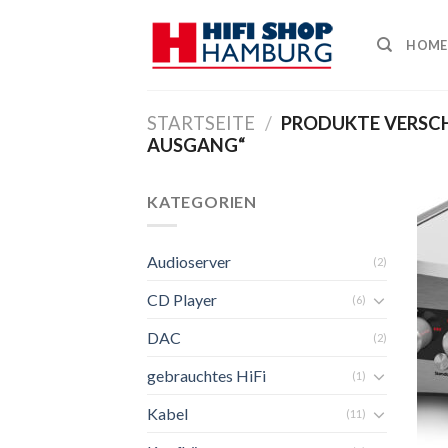
Skip
to
HOME
content
STARTSEITE
/
PRODUKTE VERSC
AUSGANG“
KATEGORIEN
Audioserver
(2)
CD Player
(6)
DAC
(2)
gebrauchtes HiFi
(1)
Kabel
(11)