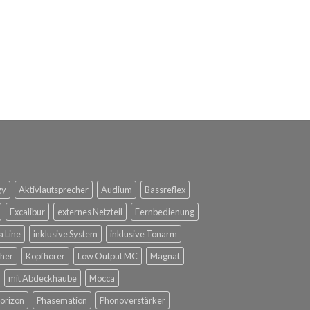
gy
Aktivlautsprecher
Audium
Bassreflex
Excalibur
externes Netzteil
Fernbedienung
a Line
inklusive System
inklusive Tonarm
her
Kopfhörer
Low Output MC
Magnat
mit Abdeckhaube
Mocca
orizon
Phasemation
Phonoverstärker