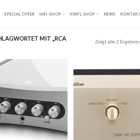
SPECIAL OFFER
HIFI-SHOP
VINYL-SHOP
NEWS
KONTAK
HLAGWORTET MIT „RCA
Zeigt alle 2 Ergebnis
Zur
Zur
Wunschliste
Wunschl