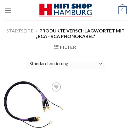
Skip
0
to
content
STARTSEITE
/
PRODUKTE VERSCHLAGWORTET MIT
„RCA - RCA PHONOKABEL“
FILTER
Zur
Wunschliste