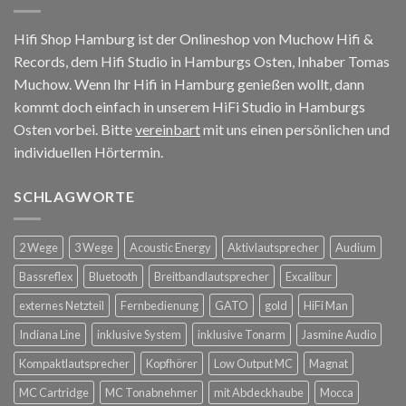
Hifi Shop Hamburg ist der Onlineshop von Muchow Hifi &
Records, dem Hifi Studio in Hamburgs Osten, Inhaber Tomas
Muchow. Wenn Ihr Hifi in Hamburg genießen wollt, dann
kommt doch einfach in unserem HiFi Studio in Hamburgs
Osten vorbei. Bitte
vereinbart
mit uns einen persönlichen und
individuellen Hörtermin.
SCHLAGWORTE
2 Wege
3 Wege
Acoustic Energy
Aktivlautsprecher
Audium
Bassreflex
Bluetooth
Breitbandlautsprecher
Excalibur
externes Netzteil
Fernbedienung
GATO
gold
HiFi Man
Indiana Line
inklusive System
inklusive Tonarm
Jasmine Audio
Kompaktlautsprecher
Kopfhörer
Low Output MC
Magnat
MC Cartridge
MC Tonabnehmer
mit Abdeckhaube
Mocca