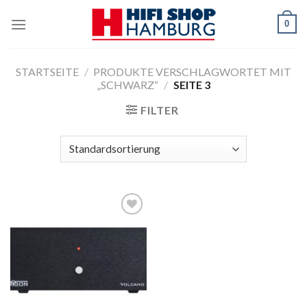
Skip
0
to
content
STARTSEITE
/
PRODUKTE VERSCHLAGWORTET MIT
„SCHWARZ“
/
SEITE 3
FILTER
Zur
Wunschliste