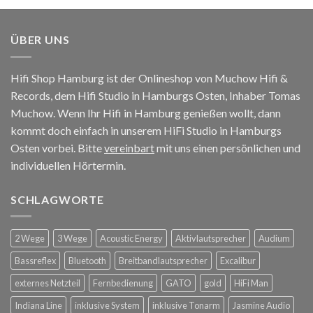
ÜBER UNS
Hifi Shop Hamburg ist der Onlineshop von Muchow Hifi &
Records, dem Hifi Studio in Hamburgs Osten, Inhaber Tomas
Muchow. Wenn Ihr Hifi in Hamburg genießen wollt, dann
kommt doch einfach in unserem HiFi Studio in Hamburgs
Osten vorbei. Bitte
vereinbart
mit uns einen persönlichen und
individuellen Hörtermin.
SCHLAGWORTE
2 Wege
3 Wege
Acoustic Energy
Aktivlautsprecher
Audium
Bassreflex
Bluetooth
Breitbandlautsprecher
Excalibur
externes Netzteil
Fernbedienung
GATO
gold
HiFi Man
Indiana Line
inklusive System
inklusive Tonarm
Jasmine Audio