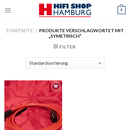
Skip
0
to
content
STARTSEITE
/
PRODUKTE VERSCHLAGWORTET MIT
„SYMETRISCH“
FILTER
Zur
Wunschliste