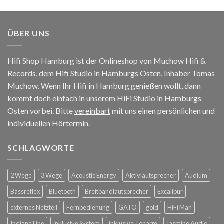
ÜBER UNS
Hifi Shop Hamburg ist der Onlineshop von Muchow Hifi &
Records, dem Hifi Studio in Hamburgs Osten, Inhaber Tomas
Muchow. Wenn Ihr Hifi in Hamburg genießen wollt, dann
kommt doch einfach in unserem HiFi Studio in Hamburgs
Osten vorbei. Bitte
vereinbart
mit uns einen persönlichen und
individuellen Hörtermin.
SCHLAGWORTE
2 Wege
3 Wege
Acoustic Energy
Aktivlautsprecher
Audium
Bassreflex
Bluetooth
Breitbandlautsprecher
Excalibur
externes Netzteil
Fernbedienung
GATO
gold
HiFi Man
Indiana Line
inklusive System
inklusive Tonarm
Jasmine Audio