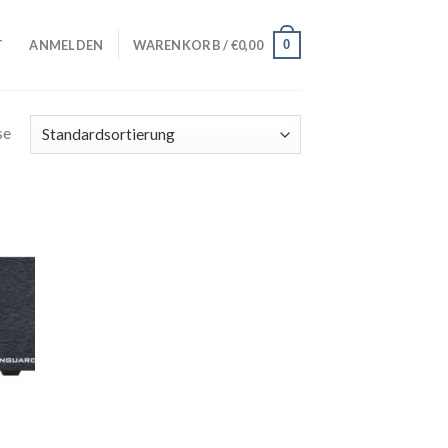
0
T
ANMELDEN
WARENKORB /
€
0,00
se
iste