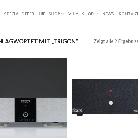
SPECIAL OFFER
HIFI-SHOP
VINYL-SHOP
NEWS
KONTAK
Zeigt alle 2 Ergebnis
HLAGWORTET MIT „TRIGON“
Zur
Zur
Wunschliste
Wunschl