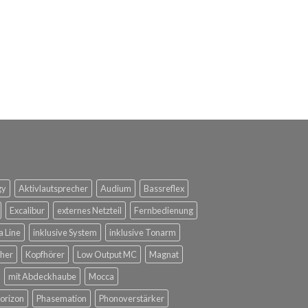
gy
Aktivlautsprecher
Audium
Bassreflex
Excalibur
externes Netzteil
Fernbedienung
a Line
inklusive System
inklusive Tonarm
her
Kopfhörer
Low Output MC
Magnat
mit Abdeckhaube
Mocca
orizon
Phasemation
Phonoverstärker