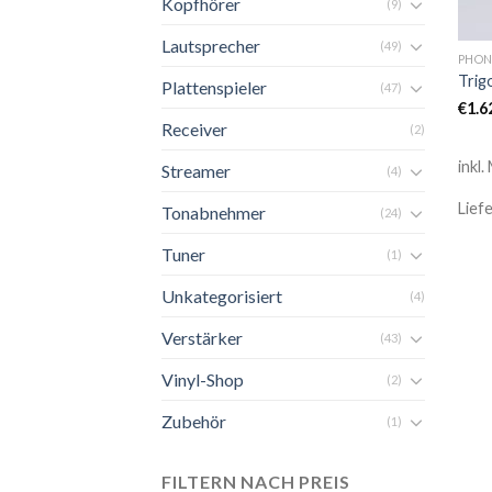
Kopfhörer
(9)
Lautsprecher
(49)
PHON
Trig
Plattenspieler
(47)
€
1.6
Receiver
(2)
inkl.
Streamer
(4)
Lief
Tonabnehmer
(24)
Tuner
(1)
Unkategorisiert
(4)
Verstärker
(43)
Vinyl-Shop
(2)
Zubehör
(1)
FILTERN NACH PREIS