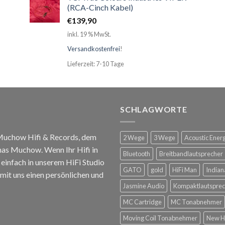
(RCA-Cinch Kabel)
€
139,90
inkl. 19 % MwSt.
Versandkostenfrei
!
Lieferzeit: 7-10 Tage
SCHLAGWORTE
 Muchow Hifi & Records, dem
2 Wege
3 Wege
Acoustic Ener
mas Muchow. Wenn Ihr Hifi in
Bluetooth
Breitbandlautsprecher
infach in unserem HiFi Studio
GATO
gold
HiFi Man
Indian
mit uns einen persönlichen und
Jasmine Audio
Kompaktlautsprec
MC Cartridge
MC Tonabnehmer
Moving Coil Tonabnehmer
New H