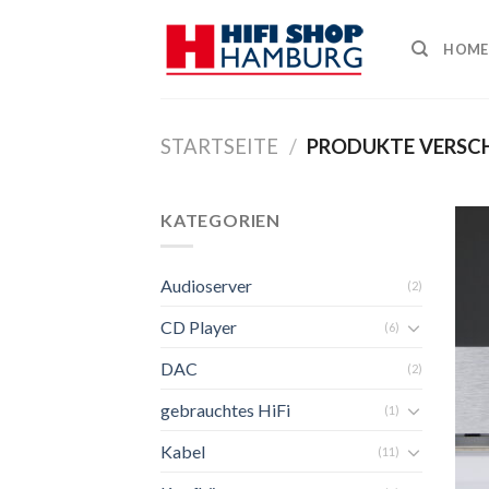
Skip
to
HOME
content
STARTSEITE
/
PRODUKTE VERSC
KATEGORIEN
Audioserver
(2)
CD Player
(6)
DAC
(2)
gebrauchtes HiFi
(1)
Kabel
(11)