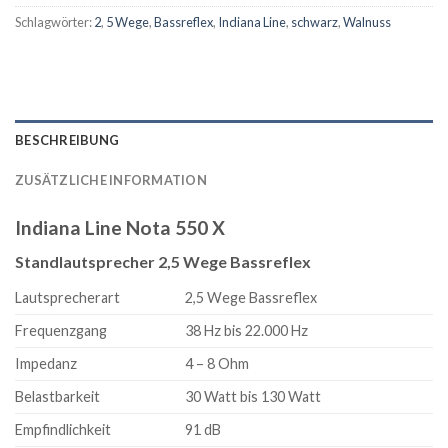
Schlagwörter:
2
,
5 Wege
,
Bassreflex
,
Indiana Line
,
schwarz
,
Walnuss
BESCHREIBUNG
ZUSÄTZLICHE INFORMATION
Indiana Line Nota 550 X
Standlautsprecher 2,5 Wege Bassreflex
Lautsprecherart
2,5 Wege Bassreflex
Frequenzgang
38 Hz bis 22.000 Hz
Impedanz
4 – 8 Ohm
Belastbarkeit
30 Watt bis 130 Watt
Empfindlichkeit
91 dB