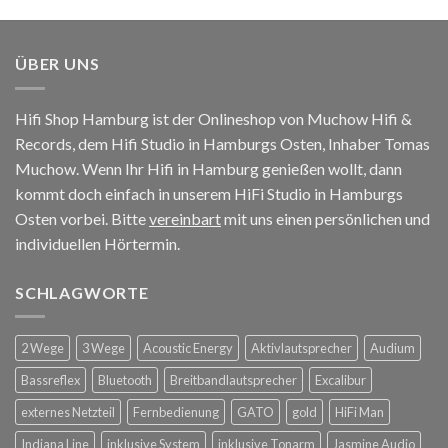
ÜBER UNS
Hifi Shop Hamburg ist der Onlineshop von Muchow Hifi &
Records, dem Hifi Studio in Hamburgs Osten, Inhaber Tomas
Muchow. Wenn Ihr Hifi in Hamburg genießen wollt, dann
kommt doch einfach in unserem HiFi Studio in Hamburgs
Osten vorbei. Bitte
vereinbart
mit uns einen persönlichen und
individuellen Hörtermin.
SCHLAGWORTE
2 Wege
3 Wege
Acoustic Energy
Aktivlautsprecher
Audium
Bassreflex
Bluetooth
Breitbandlautsprecher
Excalibur
externes Netzteil
Fernbedienung
GATO
gold
HiFi Man
Indiana Line
inklusive System
inklusive Tonarm
Jasmine Audio