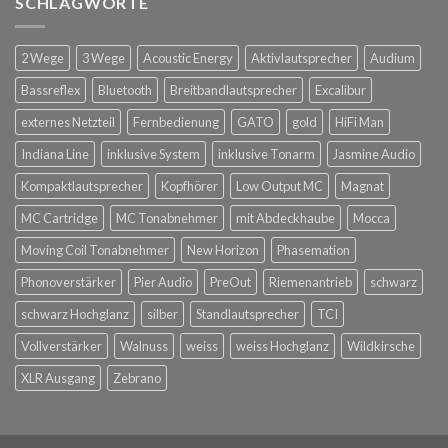
SCHLAGWORTE
2 Wege
3 Wege
Acoustic Energy
Aktivlautsprecher
Audium
Bassreflex
Bluetooth
Breitbandlautsprecher
Excalibur
externes Netzteil
Fernbedienung
GATO
gold
HiFi Man
Indiana Line
inklusive System
inklusive Tonarm
Jasmine Audio
Kompaktlautsprecher
Kopfhörer
Low Output MC
Magnat
MC Cartridge
MC Tonabnehmer
mit Abdeckhaube
Mocca
Moving Coil Tonabnehmer
New Horizon
Phasemation
Phonoverstärker
Pier Audio
PreOut
Riemenantrieb
schwarz
schwarz Hochglanz
silber
Standlautsprecher
TCI
Vollverstärker
Walnuss
weiss
weiss Hochglanz
Wildkirsche
XLR Ausgang
Zebrano