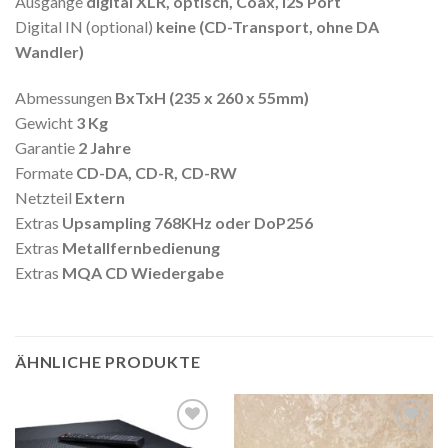
Ausgänge
digital XLR, optisch, Coax, I2S Port
Digital IN (optional)
keine (CD-Transport, ohne DA
Wandler)
Abmessungen
BxTxH (235 x 260 x 55mm)
Gewicht
3 Kg
Garantie
2 Jahre
Formate
CD-DA, CD-R, CD-RW
Netzteil
Extern
Extras
Upsampling 768KHz oder DoP256
Extras
Metallfernbedienung
Extras
MQA CD Wiedergabe
ÄHNLICHE PRODUKTE
Zur
Zur