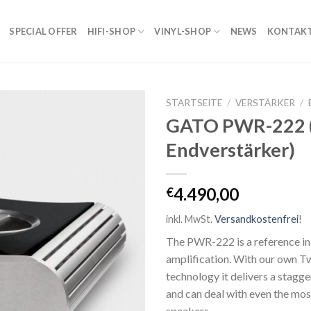
SPECIAL OFFER
HIFI-SHOP
VINYL-SHOP
NEWS
KONTAK
STARTSEITE
/
VERSTÄRKER
/
GATO PWR-222 
Zur
Endverstärker)
Wunschliste
4.490,00
€
inkl. MwSt.
Versandkostenfrei
!
The PWR-222 is a reference i
amplification. With our own 
technology it delivers a sta
and can deal with even the mo
speakers.