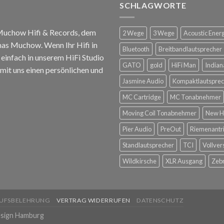
SCHLAGWORTE
 Muchow Hifi & Records, dem
2 Wege
3 Wege
Acoustic Ener
mas Muchow. Wenn Ihr Hifi in
Bluetooth
Breitbandlautsprecher
infach in unserem HiFi Studio
GATO
gold
HiFi Man
Indian
mit uns einen persönlichen und
Jasmine Audio
Kompaktlautsprec
MC Cartridge
MC Tonabnehmer
Moving Coil Tonabnehmer
New H
Pier Audio
PreOut
Riemenantr
Standlautsprecher
TCI
Vollver
Wildkirsche
XLR Ausgang
Zeb
UFSBELEHRUNG
VERTRAG WIDERRUFEN
DATENSCHUTZ
sign Hamburg