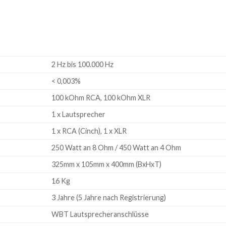
2 Hz bis 100.000 Hz
< 0,003%
100 kOhm RCA, 100 kOhm XLR
1 x Lautsprecher
1 x RCA (Cinch), 1 x XLR
250 Watt an 8 Ohm / 450 Watt an 4 Ohm
325mm x 105mm x 400mm (BxHxT)
16 Kg
3 Jahre (5 Jahre nach Registrierung)
WBT Lautsprecheranschlüsse