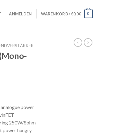
0
T
ANMELDEN
WARENKORB /
€
0,00
ENDVERSTÄRKER
(Mono-
n analogue power
TwinFET
ggering 250W/8ohm
st power hungry