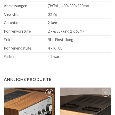
Abmessungen
(BxTxH) 430x380x220mm
Gewicht
30 Kg
Garantie
2 Jahre
Röhrenvorstufe
2 x & SL7 und 2 x 6SN7
Extras
Bias Einstellung
Röhrenendstufe
4 x KT88
Farben
schwarz
ÄHNLICHE PRODUKTE
Zur
Zur
Wunschliste
Wunschliste