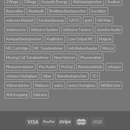
2 Wege
3 Wege
Acoustic Energy
Aktivlautsprecher
Audium
Bassreflex
Bluetooth
Breitbandlautsprecher
Excalibur
externes Netzteil
Fernbedienung
GATO
gold
HiFi Man
Indiana Line
inklusive System
inklusive Tonarm
Jasmine Audio
Kompaktlautsprecher
Kopfhörer
Low Output MC
Magnat
MC Cartridge
MC Tonabnehmer
mit Abdeckhaube
Mocca
Moving Coil Tonabnehmer
New Horizon
Phasemation
Phonoverstärker
Pier Audio
PreOut
Riemenantrieb
schwarz
schwarz Hochglanz
silber
Standlautsprecher
TCI
Vollverstärker
Walnuss
weiss
weiss Hochglanz
Wildkirsche
XLR Ausgang
Zebrano