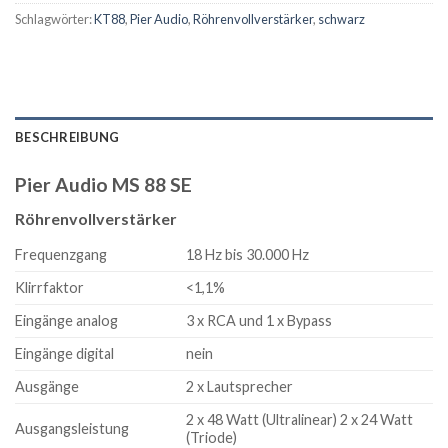
Schlagwörter:
KT88
,
Pier Audio
,
Röhrenvollverstärker
,
schwarz
BESCHREIBUNG
Pier Audio MS 88 SE
Röhrenvollverstärker
Frequenzgang
18 Hz bis 30.000 Hz
Klirrfaktor
<1,1%
Eingänge analog
3 x RCA und 1 x Bypass
Eingänge digital
nein
Ausgänge
2 x Lautsprecher
2 x 48 Watt (Ultralinear) 2 x 24 Watt
Ausgangsleistung
(Triode)