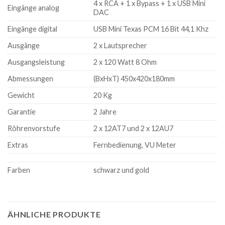
4 x RCA + 1 x Bypass + 1 x USB Mini
Eingänge analog
DAC
Eingänge digital
USB Mini Texas PCM 16 Bit 44,1 Khz
Ausgänge
2 x Lautsprecher
Ausgangsleistung
2 x 120 Watt 8 Ohm
Abmessungen
(BxHxT) 450x420x180mm
Gewicht
20 Kg
Garantie
2 Jahre
Röhrenvorstufe
2 x 12AT7 und 2 x 12AU7
Extras
Fernbedienung, VU Meter
Farben
schwarz und gold
ÄHNLICHE PRODUKTE