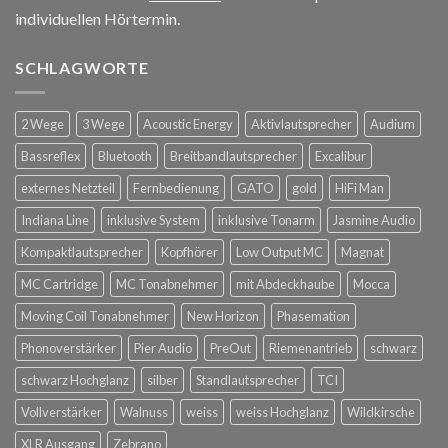
individuellen Hörtermin.
SCHLAGWORTE
2 Wege
3 Wege
Acoustic Energy
Aktivlautsprecher
Audium
Bassreflex
Bluetooth
Breitbandlautsprecher
Excalibur
externes Netzteil
Fernbedienung
GATO
gold
HiFi Man
Indiana Line
inklusive System
inklusive Tonarm
Jasmine Audio
Kompaktlautsprecher
Kopfhörer
Low Output MC
Magnat
MC Cartridge
MC Tonabnehmer
mit Abdeckhaube
Mocca
Moving Coil Tonabnehmer
New Horizon
Phasemation
Phonoverstärker
Pier Audio
PreOut
Riemenantrieb
schwarz
schwarz Hochglanz
silber
Standlautsprecher
TCI
Vollverstärker
Walnuss
weiss
weiss Hochglanz
Wildkirsche
XLR Ausgang
Zebrano