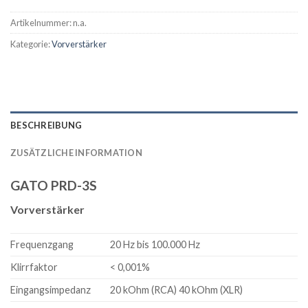
Artikelnummer:
n.a.
Kategorie:
Vorverstärker
BESCHREIBUNG
ZUSÄTZLICHE INFORMATION
GATO PRD-3S
Vorverstärker
Frequenzgang
20 Hz bis 100.000 Hz
Klirrfaktor
< 0,001%
Eingangsimpedanz
20 kOhm (RCA) 40 kOhm (XLR)