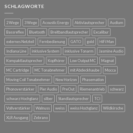
SCHLAGWORTE
2 Wege
3 Wege
Acoustic Energy
Aktivlautsprecher
Audium
Bassreflex
Bluetooth
Breitbandlautsprecher
Excalibur
externes Netzteil
Fernbedienung
GATO
gold
HiFi Man
Indiana Line
inklusive System
inklusive Tonarm
Jasmine Audio
Kompaktlautsprecher
Kopfhörer
Low Output MC
Magnat
MC Cartridge
MC Tonabnehmer
mit Abdeckhaube
Mocca
Moving Coil Tonabnehmer
New Horizon
Phasemation
Phonoverstärker
Pier Audio
PreOut
Riemenantrieb
schwarz
schwarz Hochglanz
silber
Standlautsprecher
TCI
Vollverstärker
Walnuss
weiss
weiss Hochglanz
Wildkirsche
XLR Ausgang
Zebrano