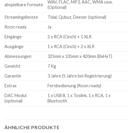
WAV, FLAC, MP3, AAC, WMA usw.
abspielbare Formate
(Optional)
Streamingdienste
Tidal, Qubuz, Deezer (optional)
Roon ready
Ja
Eingänge
2 x RCA (Cinch) + 1 XLR
Ausgänge
1 x RCA (Cinch) + 2 x XLR
Abmessungen
325mm x 105mm x 420mm (BxHxT)
Gewicht
7 Kg
Garantie
3 Jahre (5 Jahre bei Registrierung)
Extras
Fernbedienung (Roon ready)
DAC Modul
1 x USB B, 1 x Toslink, 1 x RCA, 1 x
(optional)
Bluetooth
ÄHNLICHE PRODUKTE