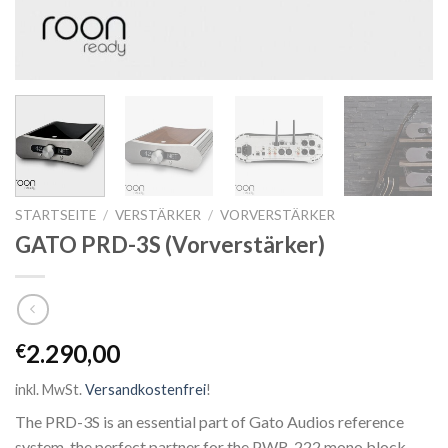
STARTSEITE
/
VERSTÄRKER
/
VORVERSTÄRKER
GATO PRD-3S (Vorverstärker)
2.290,00
€
inkl. MwSt.
Versandkostenfrei
!
The PRD-3S is an essential part of Gato Audios reference
system, the perfect partner for the PWR-222 mono block