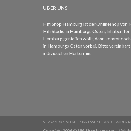
ÜBER UNS
Hifi Shop Hamburg ist der Onlineshop von
Hifi Studio in Hamburgs Osten, Inhaber To
Hamburg genießen wollt, dann kommt doch e
in Hamburgs Osten vorbei. Bitte
vereinbart
individuellen Hörtermin.
VERSANDKOSTEN
IMPRESSUM
AGB
WIDERR
Copyright 2026 ©
Hifi Shop Hamburg
|
Webde