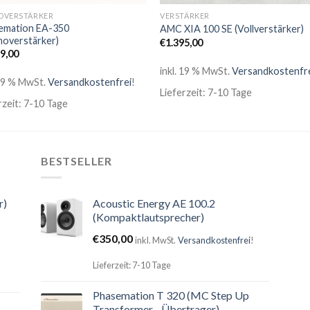
OVERSTÄRKER
VERSTÄRKER
emation EA-350
AMC XIA 100 SE (Vollverstärker)
noverstärker)
€
1.395,00
99,00
inkl. 19 % MwSt.
Versandkostenfr
 19 % MwSt.
Versandkostenfrei
!
Lieferzeit: 7-10 Tage
rzeit: 7-10 Tage
BESTSELLER
r)
Acoustic Energy AE 100.2
(Kompaktlautsprecher)
€
350,00
inkl. MwSt.
Versandkostenfrei
!
Lieferzeit: 7-10 Tage
Phasemation T 320 (MC Step Up
Transformer - Übertrager)