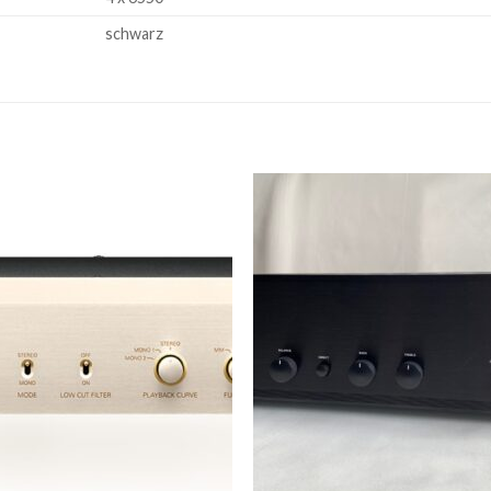
schwarz
Zur
Zur
Wunschliste
Wunschli