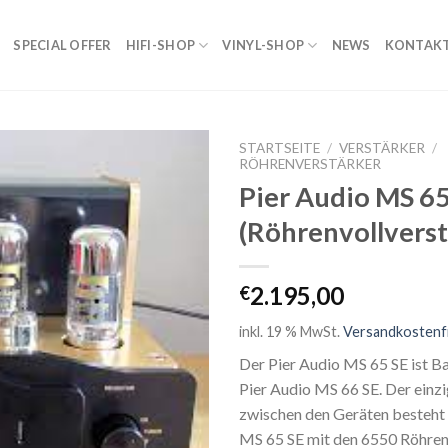
SPECIAL OFFER
HIFI-SHOP
VINYL-SHOP
NEWS
KONTAK
STARTSEITE
/
VERSTÄRKER
/
RÖHRENVERSTÄRKER
Pier Audio MS 65
Zur
Wunschliste
(Röhrenvollverst
2.195,00
€
inkl. 19 % MwSt.
Versandkostenf
Der Pier Audio MS 65 SE ist B
Pier Audio MS 66 SE. Der einz
zwischen den Geräten besteht 
MS 65 SE mit den 6550 Röhren 