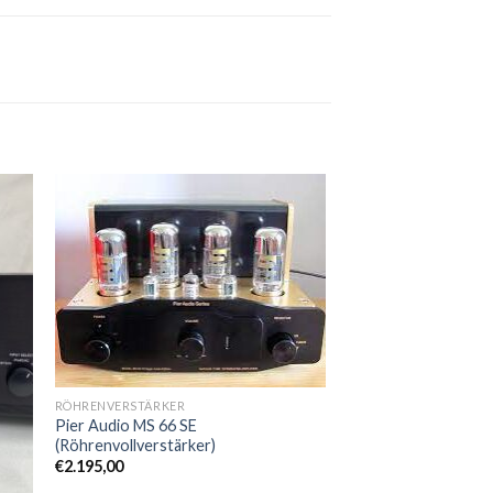
Zur
ste
Wunschliste
RÖHRENVERSTÄRKER
Pier Audio MS 66 SE
(Röhrenvollverstärker)
€
2.195,00