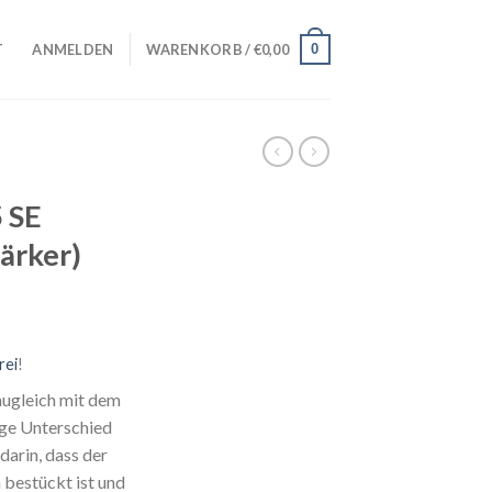
0
T
ANMELDEN
WARENKORB /
€
0,00
 SE
ärker)
rei
!
augleich mit dem
ige Unterschied
darin, dass der
bestückt ist und