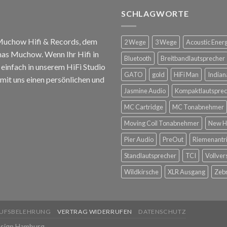
SCHLAGWORTE
 Muchow Hifi & Records, dem
2 Wege
3 Wege
Acoustic Ener
mas Muchow. Wenn Ihr Hifi in
Bluetooth
Breitbandlautsprecher
infach in unserem HiFi Studio
GATO
gold
HiFi Man
Indian
mit uns einen persönlichen und
Jasmine Audio
Kompaktlautsprec
MC Cartridge
MC Tonabnehmer
Moving Coil Tonabnehmer
New H
Pier Audio
PreOut
Riemenantr
Standlautsprecher
TCI
Vollver
Wildkirsche
XLR Ausgang
Zeb
UFSBELEHRUNG
VERTRAG WIDERRUFEN
DATENSCHUTZ
sign Hamburg