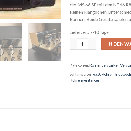
der MS 66 SE mit den KT66 Rö
keinen klanglichen Unterschie
können. Beide Geräte spielen 
Lieferzeit: 7-10 Tage
Pier Audio MS 65 SE (Röhrenvo
IN DEN 
Kategorien:
Röhrenverstärker
,
Verstä
Schlagwörter:
6550 Röhren
,
Bluetooth
Röhrenverstärker