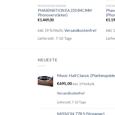
PHONOVERSTÄRKER
PHON
PHASEMATION EA 220 (MC/MM
Phas
tärker)
Phonoverstärker)
(Pho
€
1.449,00
€
5.1
dkostenfrei
!
inkl. 19 % MwSt.
Versandkostenfrei
!
inkl.
age
Lieferzeit: 7-10 Tage
Liefe
NEUESTE
Music Hall Classic (Plattenspiele
€
695,00
inkl. 19 % MwSt.
Versandkostenfrei
!
Lieferzeit: 7-10 Tage
MISSION 778 S (Streamer)