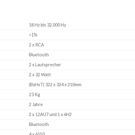
18 Hz bis 32.000 Hz
<1%
2 x RCA
Bluetooth
2 x Lautsprecher
2 x 32 Watt
(BxHxT) 322 x 324 x 210mm
23 Kg
2 Jahre
2 x 12AU7 und 1 x 6H2
Bluetooth
4 x 6550