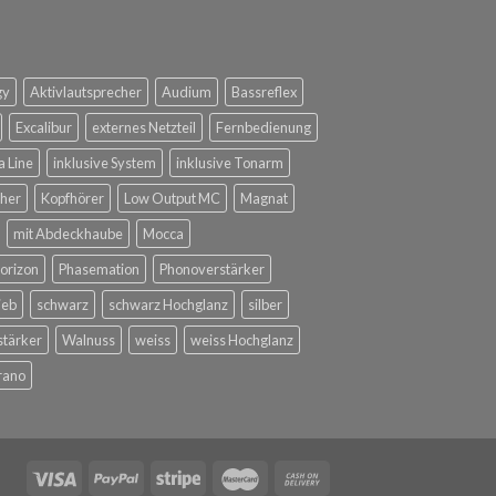
gy
Aktivlautsprecher
Audium
Bassreflex
Excalibur
externes Netzteil
Fernbedienung
a Line
inklusive System
inklusive Tonarm
her
Kopfhörer
Low Output MC
Magnat
mit Abdeckhaube
Mocca
orizon
Phasemation
Phonoverstärker
ieb
schwarz
schwarz Hochglanz
silber
stärker
Walnuss
weiss
weiss Hochglanz
rano