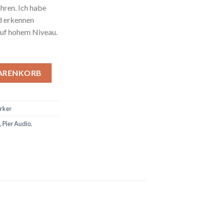
hren. Ich habe
d erkennen
auf hohem Niveau.
llverstärker) Menge
WARENKORB
rker
,
Pier Audio
,